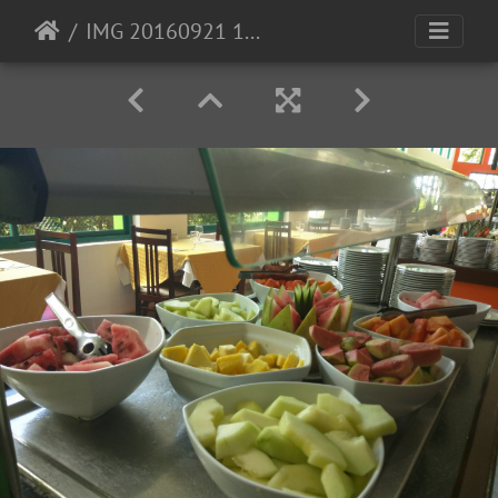
IMG 20160921 124918