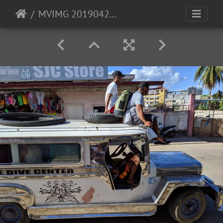
MVIMG 20190423 081754