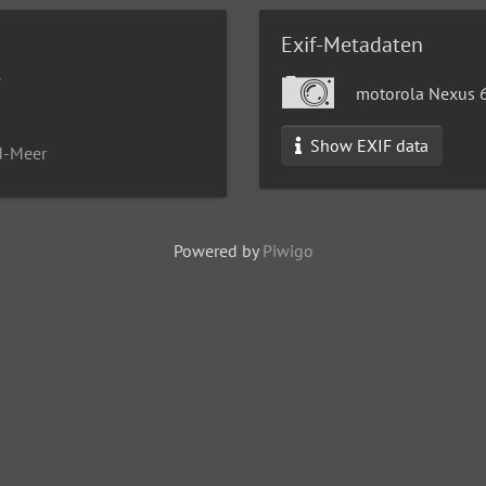
Exif-Metadaten
7
motorola Nexus 
Show EXIF data
d-Meer
Powered by
Piwigo