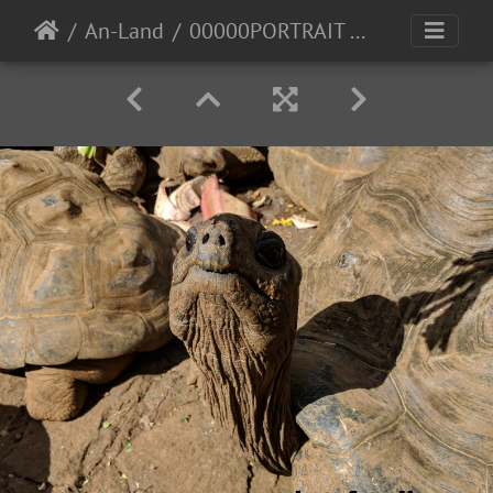
An-Land
00000PORTRAIT 00000 BURST20180605110350653